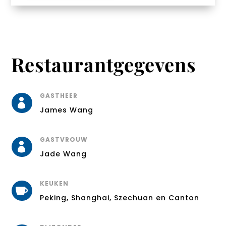
Restaurantgegevens
GASTHEER

James Wang
GASTVROUW

Jade Wang
KEUKEN

Peking, Shanghai, Szechuan en Canton