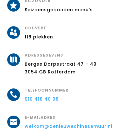
BIJZONDER

Seizoensgebonden menu’s
COUVERT

118 plekken
ADRESGEGEVENS

Bergse Dorpsstraat 47 – 49
3054 GB Rotterdam
TELEFOONNUMMER

010 418 40 98
E-MAILADRES

welkom@denieuwechinesemuur.nl