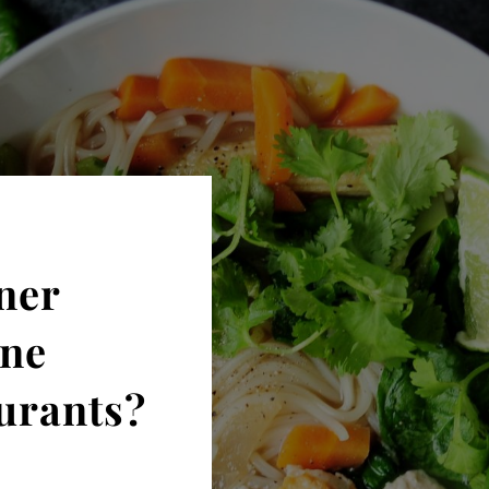
ner
ine
urants?