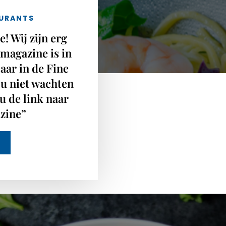
AURANTS
! Wij zijn erg
 magazine is in
aar in de Fine
 u niet wachten
 u de link naar
azine”
E